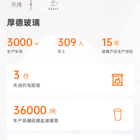
厚德玻璃
3000
309
15
㎡
人
年
生产车间
员工
玻璃产品生产经验
3
台
先进的电熔窑
36000
吨
年产高硼硅酸盐玻璃管