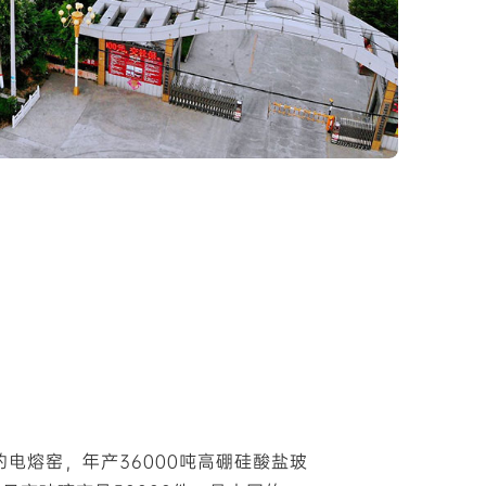
电熔窑，年产36000吨高硼硅酸盐玻