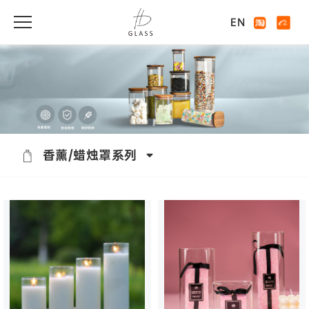
EN
香薰/蜡烛罩系列